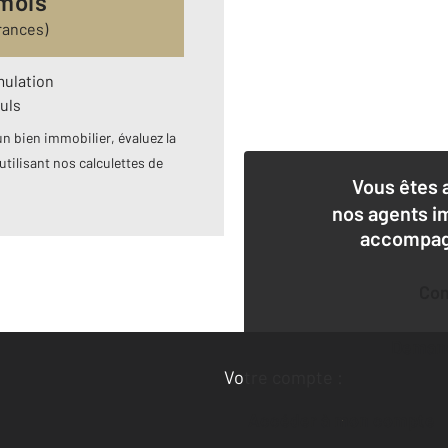
 mois
rances)
mulation
uls
n bien immobilier, évaluez la
utilisant nos calculettes de
Vous êtes 
nos agents i
accompagn
Co
Deman
Votre compte :
Accéder à mon compte