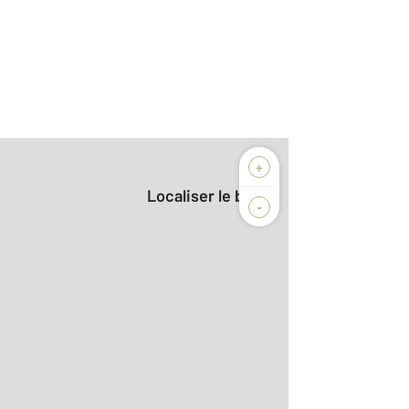
+
Localiser le bien
-