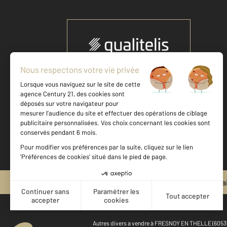
Votre agence est notée
Achat
Vente
9,0
/
10
Mentions légales & CGU et Barèmes d'honora
Autres divers a vendre à FRESNOY EN THELLE (6053