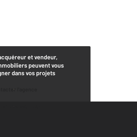
acquéreur et vendeur,
mmobiliers peuvent vous
er dans vos projets
ntacter l'agence
der une estimation