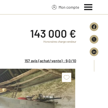
Mon compte
143 000 €
Honoraires charge vendeur
157 avis (achat/vente) : 9,0/10