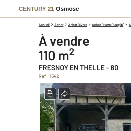
CENTURY 21
Osmose
Accueil
Achat
Achat Divers
Achat Divers Oise (60)
A
à vendre
2
110 m
FRESNOY EN THELLE - 60
Ref : 1542