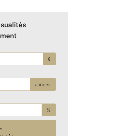
sualités
ement
€
années
%
és