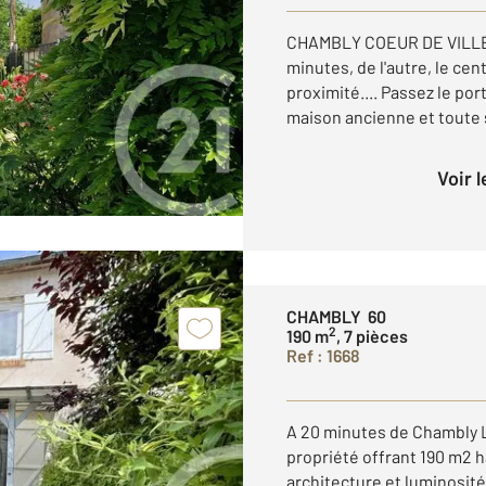
CHAMBLY COEUR DE VILLE...
minutes, de l'autre, le ce
proximité.... Passez le po
maison ancienne et toute so
Voir 
CHAMBLY 60
2
190 m
, 7 pièces
Ref : 1668
A 20 minutes de Chambly L
propriété offrant 190 m2 ha
architecture et luminosité