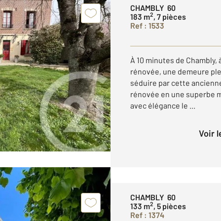
CHAMBLY 60
2
183 m
, 7 pièces
Ref : 1533
À 10 minutes de Chambly, 
rénovée, une demeure ple
séduire par cette ancienn
rénovée en une superbe ma
avec élégance le ...
Voir 
CHAMBLY 60
2
133 m
, 5 pièces
Ref : 1374