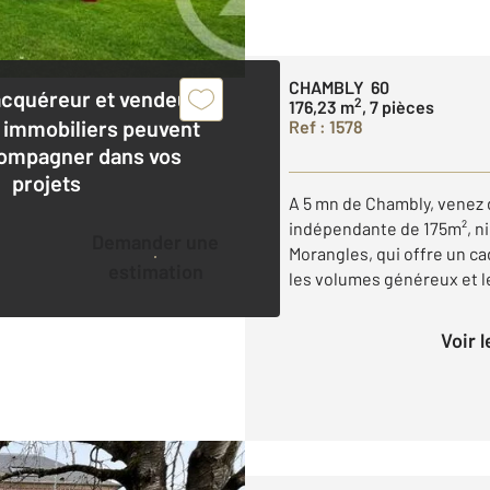
CHAMBLY 60
acquéreur et vendeur,
2
176,23 m
, 7 pièces
 immobiliers peuvent
Ref : 1578
ompagner dans vos
projets
A 5 mn de Chambly, venez 
indépendante de 175m², ni
Demander une
Morangles, qui offre un cad
estimation
les volumes généreux et le
Voir 