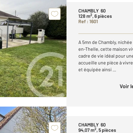
CHAMBLY 60
2
128 m
, 6 pièces
Ref : 1601
A 5mn de Chambly, nichée 
en-Thelle, cette maison vi
cadre de vie idéal pour un
accueille une pièce à viv
et équipée ainsi ...
Voir 
CHAMBLY 60
2
94,07 m
, 5 pièces